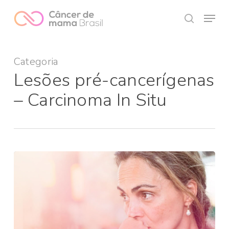
Skip
Menu
to
search
Close
main
Menu
content
Categoria
Lesões pré-cancerígenas
– Carcinoma In Situ