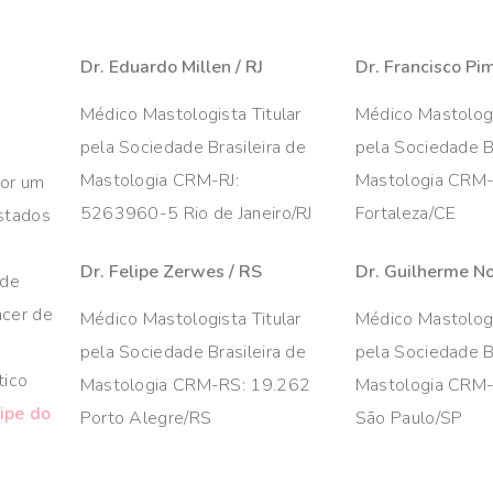
Dr. Eduardo Millen / RJ
Dr. Francisco Pi
Médico Mastologista Titular
Médico Mastologi
pela Sociedade Brasileira de
pela Sociedade Br
Mastologia CRM-RJ:
Mastologia CRM
por um
5263960-5 Rio de Janeiro/RJ
Fortaleza/CE
estados
Dr. Felipe Zerwes / RS
Dr. Guilherme No
 de
ncer de
Médico Mastologista Titular
Médico Mastologi
pela Sociedade Brasileira de
pela Sociedade Br
tico
Mastologia CRM-RS: 19.262
Mastologia CRM
ipe do
Porto Alegre/RS
São Paulo/SP