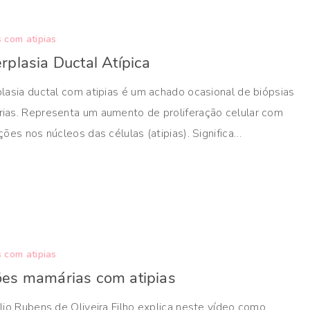
 com atipias
rplasia Ductal Atípica
lasia ductal com atipias é um achado ocasional de biópsias
ias. Representa um aumento de proliferação celular com
ções nos núcleos das células (atipias). Significa…
 com atipias
es mamárias com atipias
lio Rubens de Oliveira Filho explica neste vídeo como