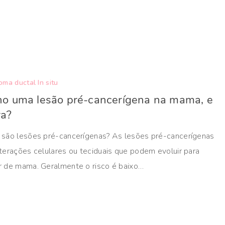
oma ductal In situ
o uma lesão pré-cancerígena na mama, e
ra?
 são lesões pré-cancerígenas? As lesões pré-cancerígenas
terações celulares ou teciduais que podem evoluir para
r de mama. Geralmente o risco é baixo…