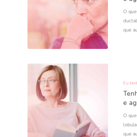
O que 
ducta
que a
Aperte ENTER para pesquisar ou ESC para fechar
Eu ten
Tenh
e ag
O que 
lobul
que a