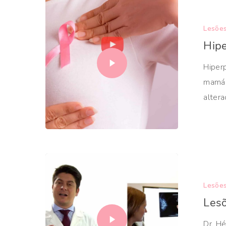
Lesões
Hipe
Hiperp
mamár
altera
Lesões
Lesõ
Dr. Hé