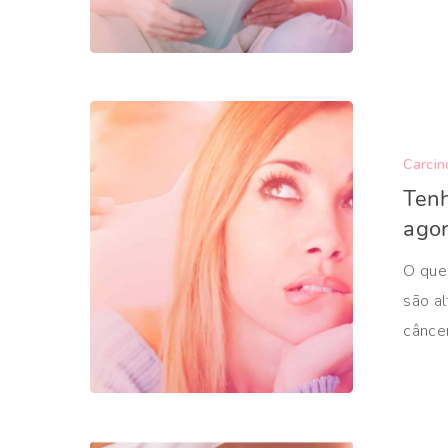
Carcin
Tenh
ago
O que
são al
cânce