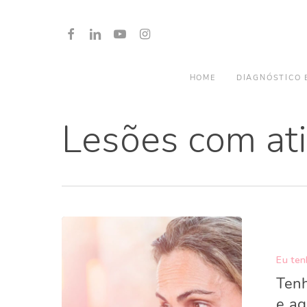
Skip
to
FACEBOOK
LINKEDIN
YOUTUBE
INSTAGRAM
main
content
HOME
DIAGNÓSTICO 
Lesões com ati
Eu ten
Tenh
e ag