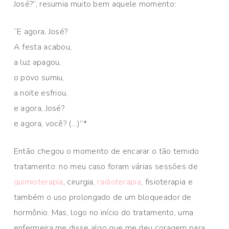
José?”, resumia muito bem aquele momento:
“E agora, José?
A festa acabou,
a luz apagou,
o povo sumiu,
a noite esfriou,
e agora, José?
e agora, você? (…)”*
Então chegou o momento de encarar o tão temido
tratamento: no meu caso foram várias sessões de
quimioterapia
, cirurgia,
radioterapia
, fisioterapia e
também o uso prolongado de um bloqueador de
hormônio. Mas, logo no início do tratamento, uma
enfermeira me disse algo que me deu coragem para