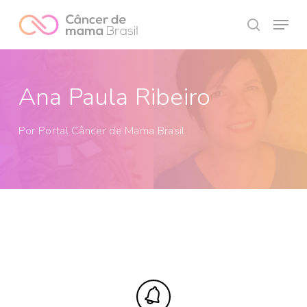
Skip
Menu
to
search
Close
main
Menu
content
Ana Paula Ribeiro
Por
Portal Câncer de Mama Brasil