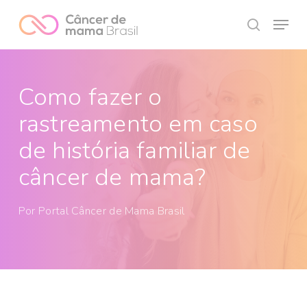
Skip
Menu
to
search
Close
main
Menu
content
Como fazer o
rastreamento em caso
de história familiar de
câncer de mama?
Por
Portal Câncer de Mama Brasil