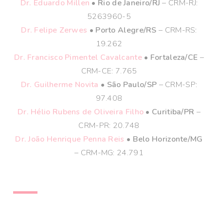
Dr. Eduardo Millen
• Rio de Janeiro/RJ
– CRM-RJ:
5263960-5
Dr. Felipe Zerwes
• Porto Alegre/RS
– CRM-RS:
19.262
Dr. Francisco Pimentel Cavalcante
• Fortaleza/CE
–
CRM-CE: 7.765
Dr. Guilherme Novita
• São Paulo/SP
– CRM-SP:
97.408
Dr. Hélio Rubens de Oliveira Filho
• Curitiba/PR
–
CRM-PR: 20.748
Dr. João Henrique Penna Reis
• Belo Horizonte/MG
– CRM-MG: 24.791