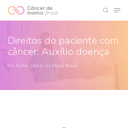
Skip
Menu
to
search
Close
main
Menu
content
Direitos do paciente com
câncer: Auxílio doença
Por
Portal Câncer de Mama Brasil