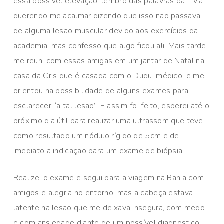
essa possível elevação, lembro das palavras da Livia
querendo me acalmar dizendo que isso não passava
de alguma lesão muscular devido aos exercícios da
academia, mas confesso que algo ficou ali. Mais tarde,
me reuni com essas amigas em um jantar de Natal na
casa da Cris que é casada com o Dudu, médico, e me
orientou na possibilidade de alguns exames para
esclarecer “a tal lesão”. E assim foi feito, esperei até o
próximo dia útil para realizar uma ultrassom que teve
como resultado um nódulo rígido de 5cm e de
imediato a indicação para um exame de biópsia.
Realizei o exame e segui para a viagem na Bahia com
amigos e alegria no entorno, mas a cabeça estava
latente na lesão que me deixava insegura, com medo
e com ansiedade diante de um possível diagnostico.