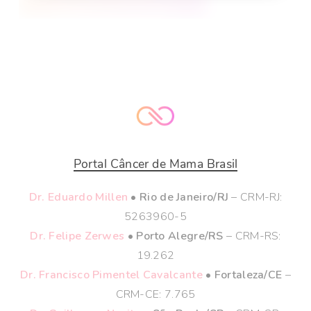
Assistir no YouTube
MODERADORES:
Dr. Eduardo Millen e Dr. Felipe Zerwes
–
Mastologistas e Diretores do Portal
Câncer de
Mama
Brasil
Portal Câncer de Mama Brasil
Dr. Eduardo Millen
• Rio de Janeiro/RJ
– CRM-RJ:
5263960-5
Dr. Felipe Zerwes
• Porto Alegre/RS
– CRM-RS:
19.262
Dr. Francisco Pimentel Cavalcante
• Fortaleza/CE
–
CRM-CE: 7.765