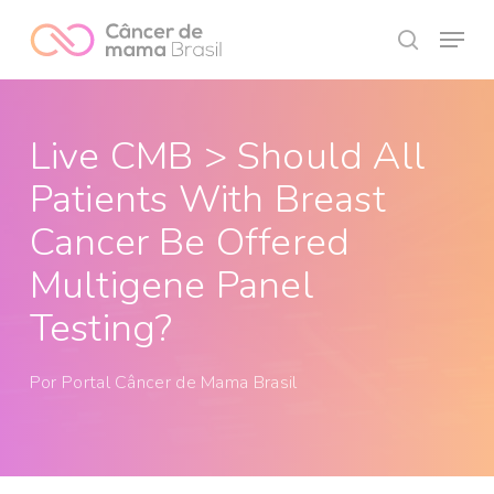
Skip
Menu
to
search
Close
main
Menu
content
Live CMB > Should All
Patients With Breast
Cancer Be Offered
Multigene Panel
Testing?
Por
Portal Câncer de Mama Brasil