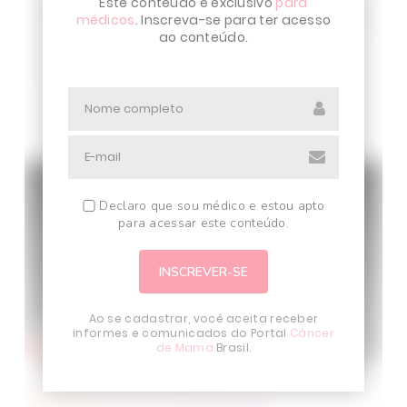
Este conteúdo é exclusivo
para
Medicina da USP. Foi fellow da Universidade de
médicos
. Inscreva-se para ter acesso
ao conteúdo.
Chicago. Atualmente atua como oncologista
clínico e oncogeneticista da
Oncologia
D´or.
…
Declaro que sou médico e estou apto
para acessar este conteúdo.
Ao se cadastrar, você aceita receber
informes e comunicados do Portal
Câncer
de Mama
Brasil.