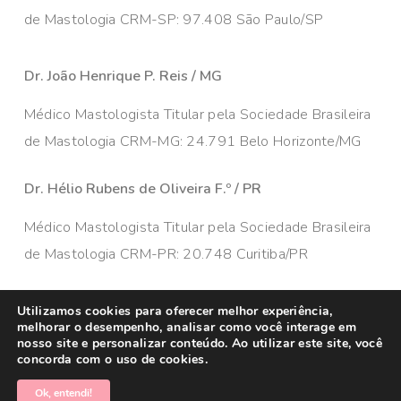
de Mastologia CRM-SP: 97.408 São Paulo/SP
Dr. João Henrique P. Reis / MG
Médico Mastologista Titular pela Sociedade Brasileira
de Mastologia CRM-MG: 24.791 Belo Horizonte/MG
Dr. Hélio Rubens de Oliveira F.º / PR
Médico Mastologista Titular pela Sociedade Brasileira
de Mastologia CRM-PR: 20.748 Curitiba/PR
Utilizamos cookies para oferecer melhor experiência,
melhorar o desempenho, analisar como você interage em
nosso site e personalizar conteúdo. Ao utilizar este site, você
concorda com o uso de cookies.
© 2026 Câncer de Mama Brasil. Todos os direitos
reservados. Administrado por
MKT Efeect
Ok, entendi!