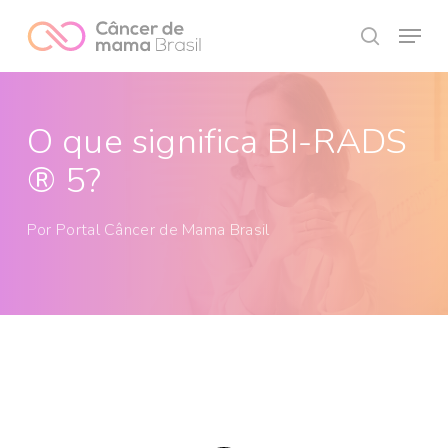
Skip
Menu
to
search
Close
main
Menu
content
O que significa BI-RADS
® 5?
Por
Portal Câncer de Mama Brasil