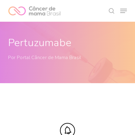
Skip
Menu
to
search
Close
main
Menu
content
Pertuzumabe
Por
Portal Câncer de Mama Brasil