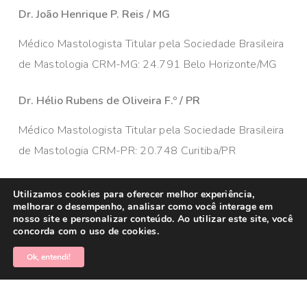
Dr. João Henrique P. Reis / MG
Médico Mastologista Titular pela Sociedade Brasileira
de Mastologia CRM-MG: 24.791 Belo Horizonte/MG
Dr. Hélio Rubens de Oliveira F.º / PR
Médico Mastologista Titular pela Sociedade Brasileira
de Mastologia CRM-PR: 20.748 Curitiba/PR
Utilizamos cookies para oferecer melhor experiência,
melhorar o desempenho, analisar como você interage em
nosso site e personalizar conteúdo. Ao utilizar este site, você
concorda com o uso de cookies.
© 2026 Câncer de Mama Brasil. Todos os direitos
reservados. Administrado por
MKT Efeect
Ok, entendi!
facebook
linkedin
youtube
instagram