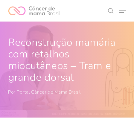
Skip
Menu
to
search
Close
main
Menu
content
Reconstrução mamária
com retalhos
miocutâneos – Tram e
grande dorsal
Por
Portal Câncer de Mama Brasil