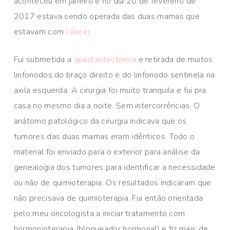
aconteceu em janeiro e no dia 20 de fevereiro de
2017 estava sendo operada das duas mamas que
estavam com
câncer
.
Fui submetida a
quadrantectomia
e retirada de muitos
linfonodos do braço direito e do linfonodo sentinela na
axila esquerda. A cirurgia foi muito tranquila e fui pra
casa no mesmo dia a noite. Sem intercorrências. O
anátomo patológico da cirurgia indicava que os
tumores das duas mamas eram idênticos. Todo o
material foi enviado para o exterior para análise da
genealogia dos tumores para identificar a necessidade
ou não de quimioterapia. Os resultados indicaram que
não precisava de quimioterapia. Fui então orientada
pelo meu oncologista a iniciar tratamento com
hormonioterapia (bloqueador hormonal) e fiz mais de