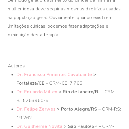
De modo geral o tratamento do câncer de mama na
mulher idosa deve seguir as mesmas diretrizes usadas
na população geral. Obviamente, quando existirem
limitações clínicas, podemos fazer adaptações e
diminuição desta terapia.
Autores:
Dr. Francisco Pimentel Cavalcante
>
Fortaleza/CE
– CRM-CE: 7.765
Dr. Eduardo Millen
> Rio de Janeiro/RJ
– CRM-
RJ: 5263960-5
Dr. Felipe Zerwes
> Porto Alegre/RS
– CRM-RS:
19.262
Dr. Guilherme Novita
> São Paulo/SP
– CRM-