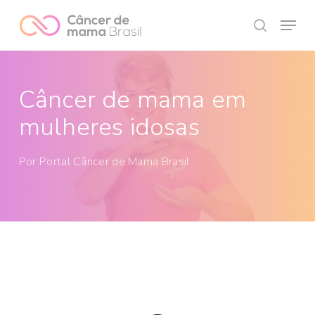
Skip
Menu
to
search
Close
main
Menu
content
Câncer de mama em
mulheres idosas
Por
Portal Câncer de Mama Brasil