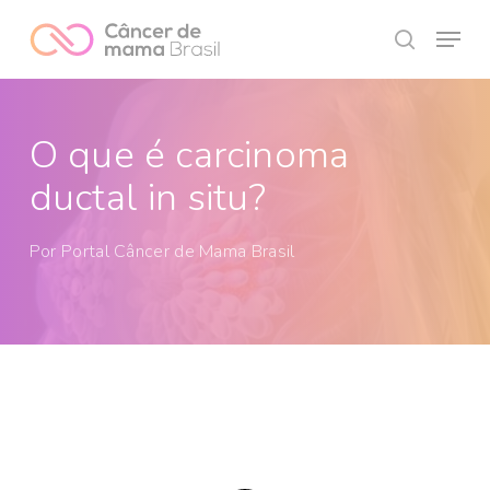
Skip
Menu
to
search
Close
main
Menu
content
O que é carcinoma
ductal in situ?
Por
Portal Câncer de Mama Brasil