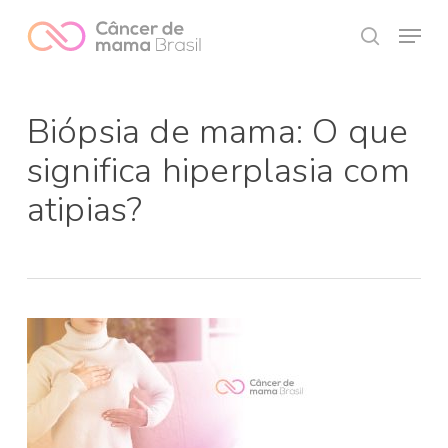
Skip
Menu
to
search
Close
main
Menu
content
Biópsia de mama: O que
significa hiperplasia com
atipias?