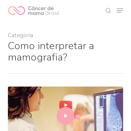
Skip
Menu
to
search
Close
main
Menu
content
Categoria
Como interpretar a
mamografia?