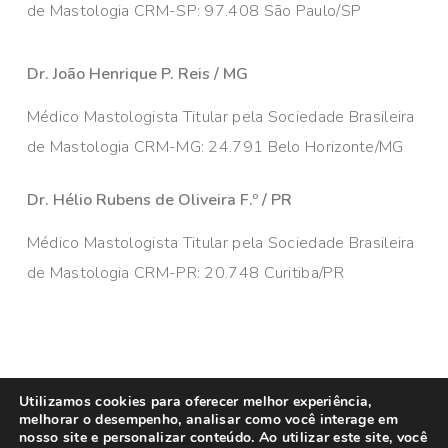
de Mastologia CRM-SP: 97.408 São Paulo/SP
Dr. João Henrique P. Reis / MG
Médico Mastologista Titular pela Sociedade Brasileira
de Mastologia CRM-MG: 24.791 Belo Horizonte/MG
Dr. Hélio Rubens de Oliveira F.º / PR
Médico Mastologista Titular pela Sociedade Brasileira
de Mastologia CRM-PR: 20.748 Curitiba/PR
© 2026 Câncer de Mama Brasil. Todos os direitos
Utilizamos cookies para oferecer melhor experiência,
melhorar o desempenho, analisar como você interage em
reservados. Administrado por
MKT Efeect
nosso site e personalizar conteúdo. Ao utilizar este site, você