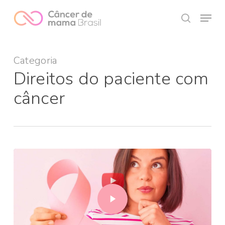
Skip
Menu
to
search
Close
main
Menu
content
Categoria
Direitos do paciente com
câncer