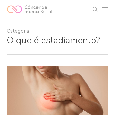
Skip
Menu
to
search
Close
main
Menu
content
Categoria
O que é estadiamento?