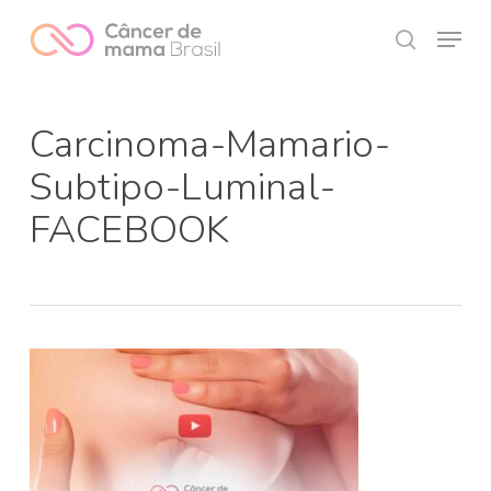
Skip
Menu
to
search
Close
main
Menu
content
Carcinoma-Mamario-
Subtipo-Luminal-
FACEBOOK