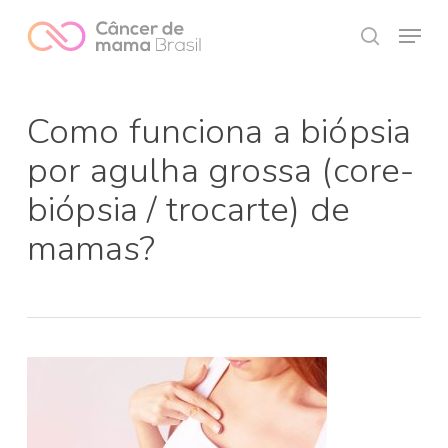
Skip
Menu
to
search
Close
main
Menu
content
Como funciona a biópsia
por agulha grossa (core-
biópsia / trocarte) de
mamas?