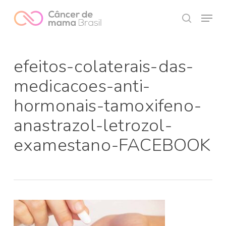
Skip
Menu
to
search
Close
main
Menu
content
efeitos-colaterais-das-
medicacoes-anti-
hormonais-tamoxifeno-
anastrazol-letrozol-
examestano-FACEBOOK