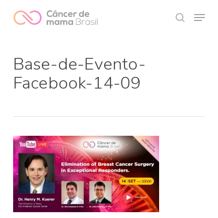
Skip
Menu
to
search
Close
main
Menu
content
Base-de-Evento-
Facebook-14-09