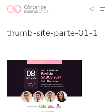
Skip
Menu
to
search
Close
main
Menu
content
thumb-site-parte-01-1