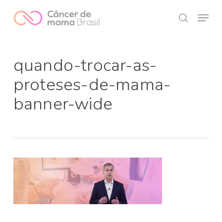
Skip
Menu
to
search
Close
main
Menu
content
quando-trocar-as-
proteses-de-mama-
banner-wide