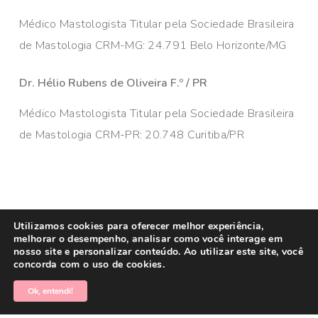
Médico Mastologista Titular pela Sociedade Brasileira
de Mastologia CRM-MG: 24.791 Belo Horizonte/MG
Dr. Hélio Rubens de Oliveira F.º / PR
Médico Mastologista Titular pela Sociedade Brasileira
de Mastologia CRM-PR: 20.748 Curitiba/PR
© 2026 Câncer de Mama Brasil. Todos os direitos
Utilizamos cookies para oferecer melhor experiência,
melhorar o desempenho, analisar como você interage em
reservados. Administrado por
MKT Efeect
nosso site e personalizar conteúdo. Ao utilizar este site, você
concorda com o uso de cookies.
facebook
linkedin
youtube
instagram
Ok, entendi!