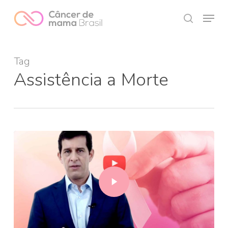
Skip
Menu
to
search
Close
main
Menu
content
Tag
Assistência a Morte