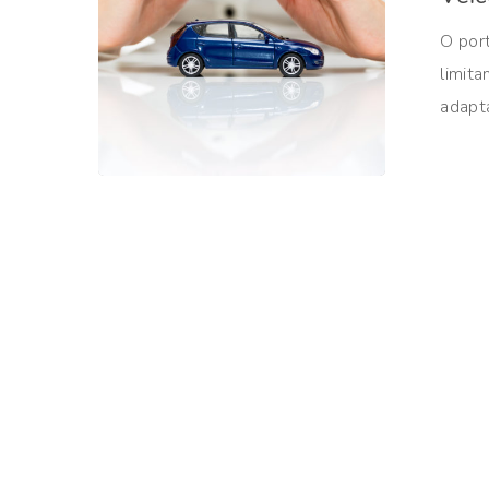
Aperte ENTER para pesquisar ou ESC para fechar
O por
limita
adapt