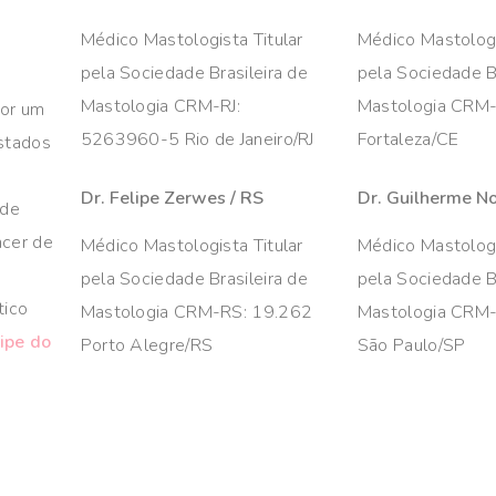
Médico Mastologista Titular
Médico Mastologi
pela Sociedade Brasileira de
pela Sociedade Br
Mastologia CRM-RJ:
Mastologia CRM
por um
5263960-5 Rio de Janeiro/RJ
Fortaleza/CE
estados
Dr. Felipe Zerwes / RS
Dr. Guilherme No
 de
ncer de
Médico Mastologista Titular
Médico Mastologi
pela Sociedade Brasileira de
pela Sociedade Br
tico
Mastologia CRM-RS: 19.262
Mastologia CRM
ipe do
Porto Alegre/RS
São Paulo/SP