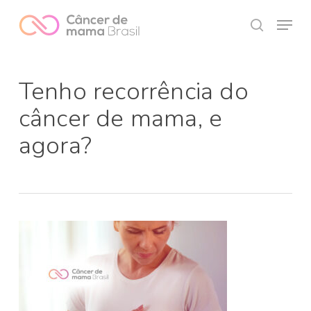
Skip
Menu
to
search
Close
main
Menu
content
Tenho recorrência do
câncer de mama, e
agora?