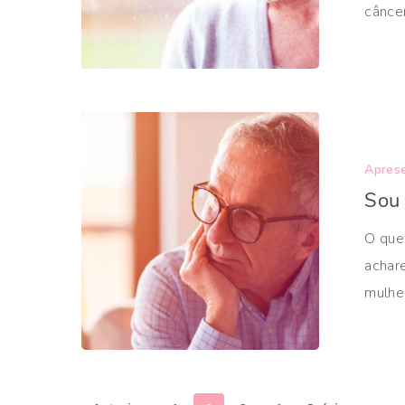
cânce
Aprese
Sou
O que
achar
mulhe