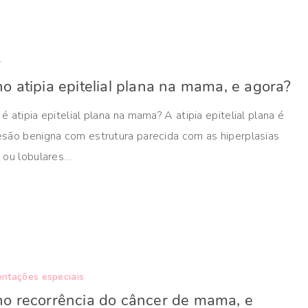
r
o atipia epitelial plana na mama, e agora?
é atipia epitelial plana na mama? A atipia epitelial plana é
esão benigna com estrutura parecida com as hiperplasias
l ou lobulares…
ntações especiais
o recorrência do câncer de mama, e