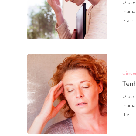
O que
mama 
espec
Cânce
Ten
O que
mama 
dos…
Aperte ENTER para pesquisar ou ESC para fechar