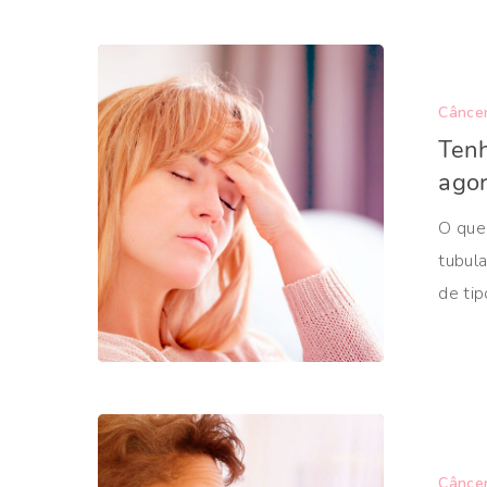
Cânce
Tenh
ago
O que
tubula
de tip
Cânce