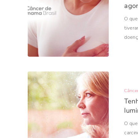
ago
O que
tiver
doenç
Cânce
Tenh
lumi
O que
carci