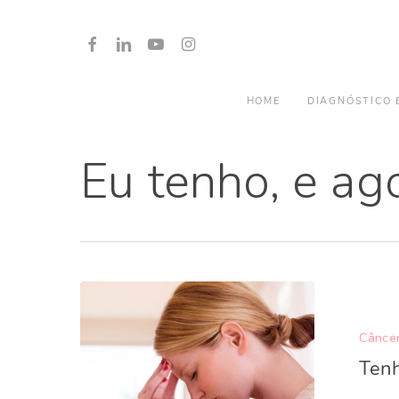
Skip
to
FACEBOOK
LINKEDIN
YOUTUBE
INSTAGRAM
main
content
HOME
DIAGNÓSTICO 
Eu tenho, e ag
Cânce
Tenh