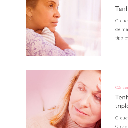
Ten
O que
de ma
tipo e
Cânce
Tenh
trip
O que 
O car