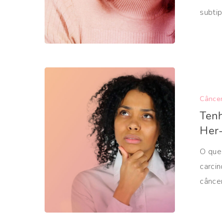
subti
Cânce
Tenh
Her-
O que
carci
cânce