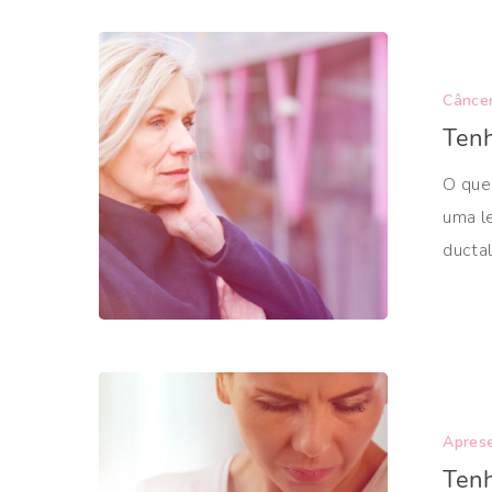
Cânce
Tenh
O que 
uma l
ducta
Aprese
Tenh