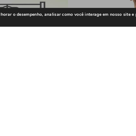
terior
Próx
elhorar o desempenho, analisar como você interage em nosso site e
idez
Câ
.