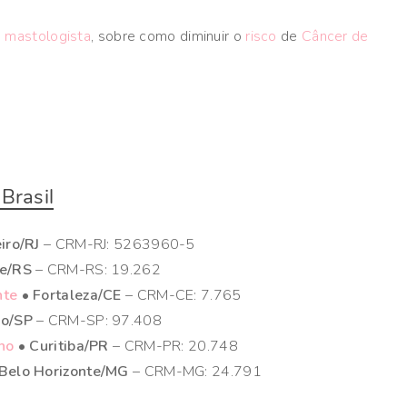
,
mastologista
, sobre como diminuir o
risco
de
Câncer de
Brasil
iro/RJ
– CRM-RJ: 5263960-5
re/RS
– CRM-RS: 19.262
nte
• Fortaleza/CE
– CRM-CE: 7.765
lo/SP
– CRM-SP: 97.408
lho
• Curitiba/PR
– CRM-PR: 20.748
Belo Horizonte/MG
– CRM-MG: 24.791