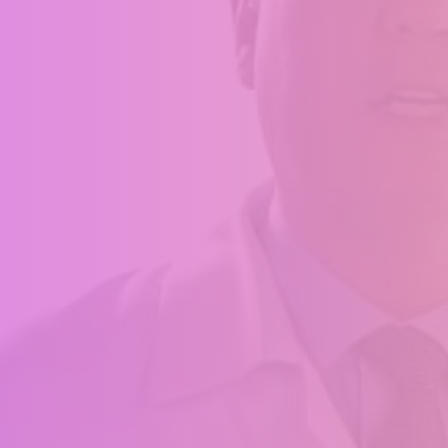
Aperte ENTER para pesquisar ou ESC para fechar