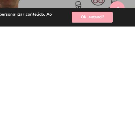
imo artigo
 personalizar conteúdo. Ao
Ok, entendi!
ncer de mama em homens