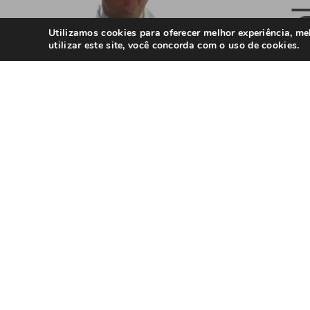
Artigo an
Utilizamos cookies para oferecer melhor experiência, m
utilizar este site, você concorda com o uso de cookies.
Câncer de mama na grav
Você também poderá gostar de ler..