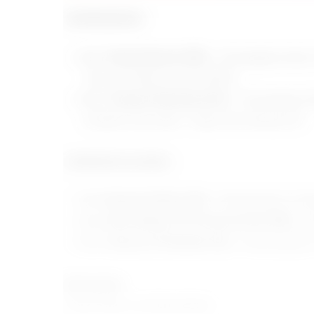
CONVIDADOS:
Dr. Tomás Reinert (RS)
– Oncologista clínic
Ciências Médicas pela UFRGS.
Dr. Cristiano Resende (DF)
– Oncologista Cl
Instituto OncoVida – Grupo Oncoclínicas DF.
APRESENTADORES:
Dr. Eduardo Millen (RJ)
– Mastologista, Fun
Dr. Helio Rubens de Oliveira Filho (PR)
– Ma
Dr. Francisco Pimentel (CE)
– Mastologista,
Realização:
Portal Câncer de Mama Brasil