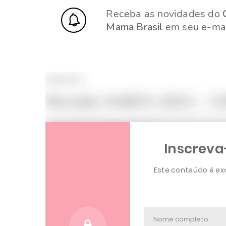
Receba as novidades do
Mama Brasil
em seu e-mai
Parte 02
Revisão SABCS 2021 – C
Sexta-feira – 10/DEZ às 21h
Inscreva
Conteúdo exclusivo
para médicos
Este conteúdo é ex