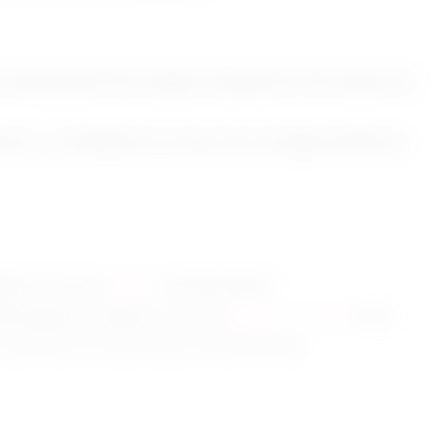
o Oncoclinicas Porto Alegre e Instituto De Vita. Doutor em
ínico e coordenador do serviço de oncologia mamária do
dador do Portal
Câncer
de Mama Brasil.
stologista, Fundador do Portal
Câncer de Mama
Brasil.
 Fundador do Portal Câncer de Mama Brasil.