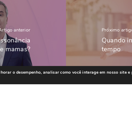
Artigo anterior
Próximo artig
essonância
Quando ini
de mamas?
tempo
elhorar o desempenho, analisar como você interage em nosso site e
.