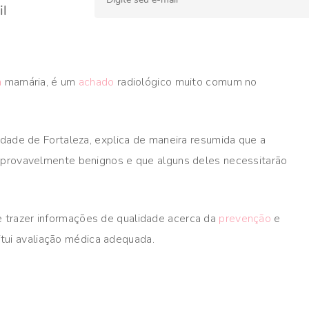
l
a
mamária, é um
achado
radiológico muito comum no
idade de Fortaleza, explica de maneira resumida que a
 provavelmente benignos e que alguns deles necessitarão
e trazer informações de qualidade acerca da
prevenção
e
ui avaliação médica adequada.​