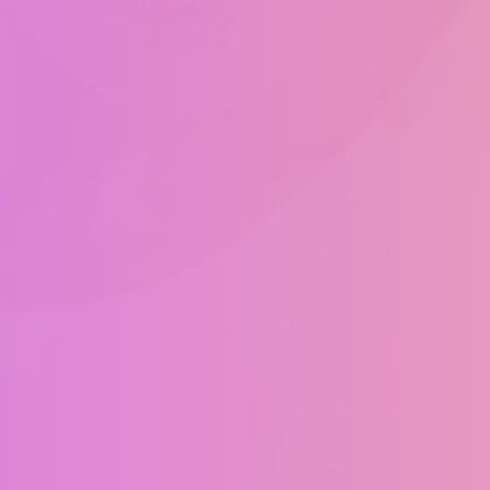
Aperte ENTER para pesquisar ou ESC para fechar