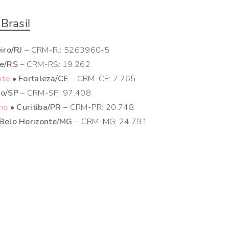
Brasil
iro/RJ
– CRM-RJ: 5263960-5
re/RS
– CRM-RS: 19.262
nte
• Fortaleza/CE
– CRM-CE: 7.765
lo/SP
– CRM-SP: 97.408
lho
• Curitiba/PR
– CRM-PR: 20.748
Belo Horizonte/MG
– CRM-MG: 24.791