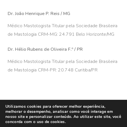
Dr. João Henrique P. Reis / MG
Médico Mastologista Titular pela Sociedade Brasileira
de Mastologia CRM-MG: 24.791 Belo Horizonte/MG
Dr. Hélio Rubens de Oliveira F.º / PR
Médico Mastologista Titular pela Sociedade Brasileira
de Mastologia CRM-PR: 20.748 Curitiba/PR
© 2026 Câncer de Mama Brasil. Todos os direitos
Utilizamos cookies para oferecer melhor experiência,
melhorar o desempenho, analisar como você interage em
reservados. Administrado por
MKT Efeect
nosso site e personalizar conteúdo. Ao utilizar este site, você
concorda com o uso de cookies.
facebook
linkedin
youtube
instagram