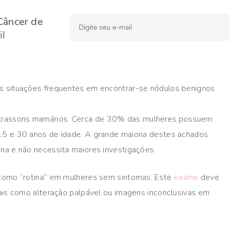
Câncer de
l
as situações frequentes em encontrar-se nódulos benignos
trassons mamários. Cerca de 30% das mulheres possuem
15 e 30 anos de idade. A grande maioria destes achados
na e não necessita maiores investigações.
 como “rotina” em mulheres sem sintomas. Este
exame
deve
tais como alteração palpável ou imagens inconclusivas em