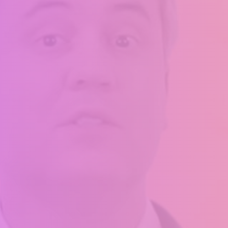
Aperte ENTER para pesquisar ou ESC para fechar