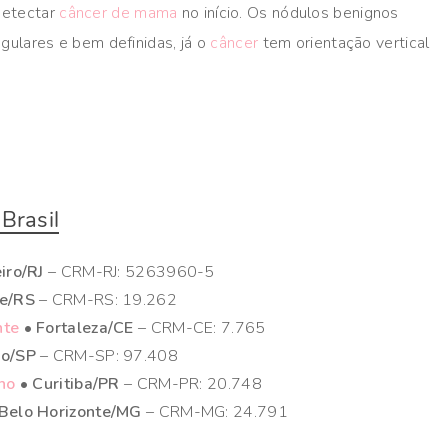
detectar
câncer de mama
no início. Os nódulos benignos
gulares e bem definidas, já o
câncer
tem orientação vertical
Brasil
iro/RJ
– CRM-RJ: 5263960-5
re/RS
– CRM-RS: 19.262
nte
• Fortaleza/CE
– CRM-CE: 7.765
lo/SP
– CRM-SP: 97.408
lho
• Curitiba/PR
– CRM-PR: 20.748
Belo Horizonte/MG
– CRM-MG: 24.791