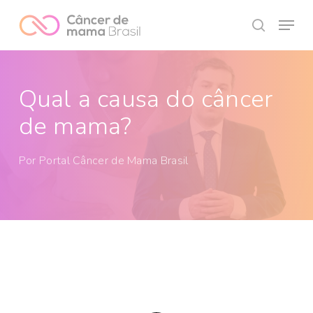
Skip
Menu
to
search
Close
main
Menu
content
Qual a causa do câncer
de mama?
Por
Portal Câncer de Mama Brasil