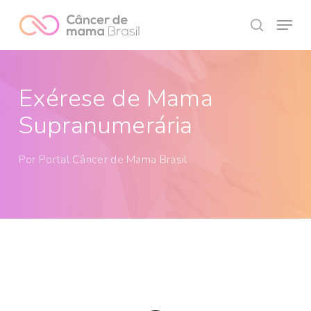
Skip
Menu
to
search
Close
main
Menu
content
Exérese de Mama
Supranumerária
Por
Portal Câncer de Mama Brasil