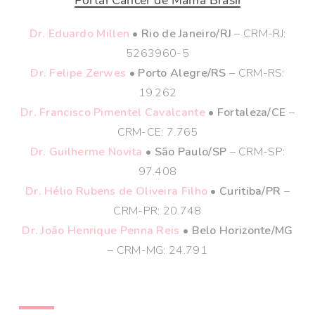
Portal Câncer de Mama Brasil
Dr. Eduardo Millen
• Rio de Janeiro/RJ
– CRM-RJ:
5263960-5
Dr. Felipe Zerwes
• Porto Alegre/RS
– CRM-RS:
19.262
Dr. Francisco Pimentel Cavalcante
• Fortaleza/CE
–
CRM-CE: 7.765
Dr. Guilherme Novita
• São Paulo/SP
– CRM-SP:
97.408
Dr. Hélio Rubens de Oliveira Filho
• Curitiba/PR
–
CRM-PR: 20.748
Dr. João Henrique Penna Reis
• Belo Horizonte/MG
– CRM-MG: 24.791