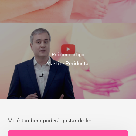
Próximo artigo
Mastite Periductal
Você também poderá gostar de ler...