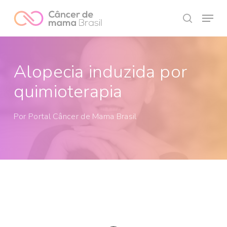
Skip
Menu
to
search
Close
main
Menu
content
Alopecia induzida por
quimioterapia
Por
Portal Câncer de Mama Brasil