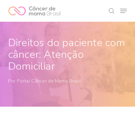
Skip
Menu
to
search
Close
main
Menu
content
Direitos do paciente com
câncer: Atenção
Domiciliar
Por
Portal Câncer de Mama Brasil