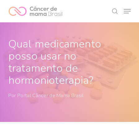
Skip
Menu
to
search
Close
main
Menu
content
Qual medicamento
posso usar no
tratamento de
hormonioterapia?
Por
Portal Câncer de Mama Brasil