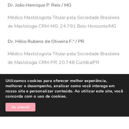
Dr. João Henrique P. Reis / MG
Médico Mastologista Titular pela Sociedade Brasileira
de Mastologia CRM-MG: 24.791 Belo Horizonte/MG
Dr. Hélio Rubens de Oliveira F.º / PR
Médico Mastologista Titular pela Sociedade Brasileira
de Mastologia CRM-PR: 20.748 Curitiba/PR
Utilizamos cookies para oferecer melhor experiência,
melhorar o desempenho, analisar como você interage em
nosso site e personalizar conteúdo. Ao utilizar este site, você
concorda com o uso de cookies.
© 2026 Câncer de Mama Brasil. Todos os direitos
reservados. Administrado por
MKT Efeect
Ok, entendi!
facebook
linkedin
youtube
instagram