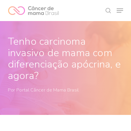
Skip
Menu
to
search
Close
main
Menu
content
Tenho carcinoma
invasivo de mama com
diferenciação apócrina, e
agora?
Por
Portal Câncer de Mama Brasil