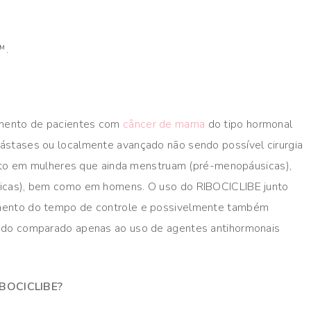
™.
amento de pacientes com
câncer de mama
do tipo hormonal
ástases ou localmente avançado não sendo possível cirurgia
tanto em mulheres que ainda menstruam (pré-menopáusicas),
sicas), bem como em homens. O uso do RIBOCICLIBE junto
mento do tempo de controle e possivelmente também
ndo comparado apenas ao uso de agentes antihormonais
RIBOCICLIBE?