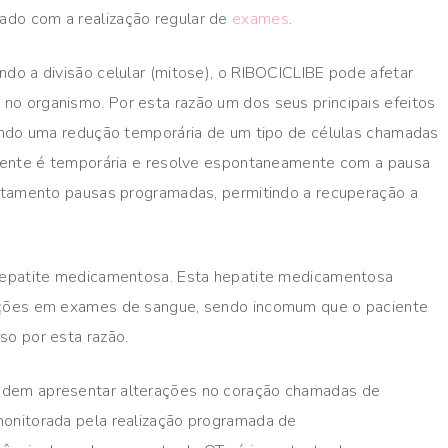
do com a realização regular de
exames
.
do a divisão celular (mitose), o RIBOCICLIBE pode afetar
o organismo. Por esta razão um dos seus principais efeitos
sando uma redução temporária de um tipo de células chamadas
lmente é temporária e resolve espontaneamente com a pausa
ratamento pausas programadas, permitindo a recuperação a
 hepatite medicamentosa. Esta hepatite medicamentosa
rações em exames de sangue, sendo incomum que o paciente
so por esta razão.
odem apresentar alterações no coração chamadas de
onitorada pela realização programada de