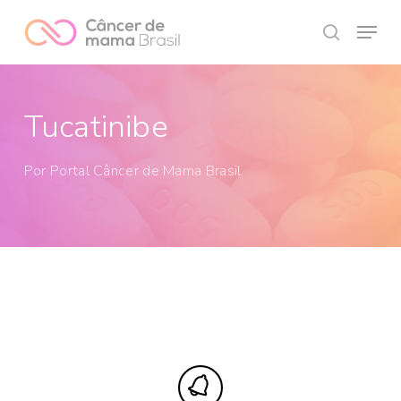
Skip
Menu
to
search
Close
main
Menu
content
Tucatinibe
Por
Portal Câncer de Mama Brasil